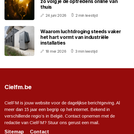
zo volg je de optredens online van
thuis
24 juni 2026
2 min leestijd
Waarom luchtdroging steeds vaker
het hart vormt van industriële
installaties
18 mei 2026
3 min leestijd
Cielfm.be
CielFM is jouw website voor de dagelijkse berichtgeving. Al
meer dan 15 jaar een begrip op het internet. Bekend in
verschillende regio’s in België. Contact opnemen met de
redactie van CielFM? Stuur ons gerust een mail.
Sitemap
Contact