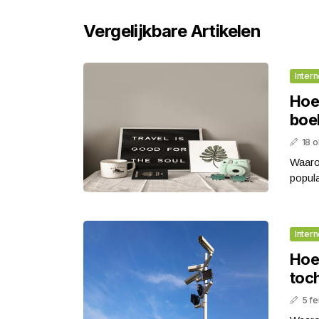
Vergelijkbare Artikelen
Intern
Hoe 
boe
18 
Waarom
popula
Intern
Hoe
toc
5 fe