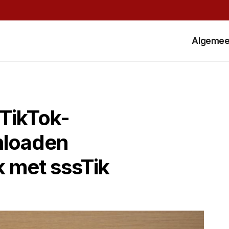
Algeme
TikTok-
nloaden
 met sssTik