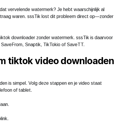
 dat vervelende watermerk? Je hebt waarschijnlijk al
 traag waren. sssTik lost dit probleem direct op—zonder
iktok downloader zonder watermerk. sssTik is daarvoor
ls SaveFrom, Snaptik, TikTokio of SaveTT.
om tiktok video downloaden
en is simpel. Volg deze stappen en je video staat
efoon of tablet.
laan.
link.