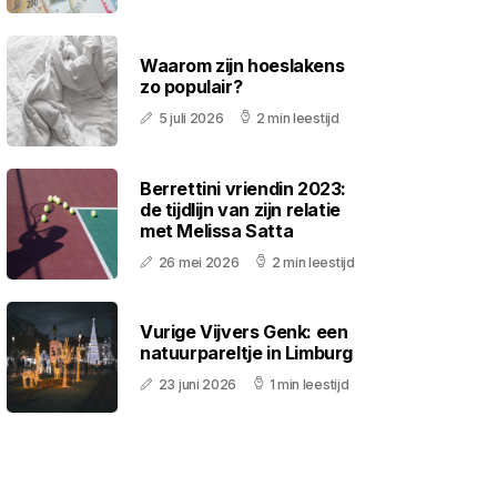
Waarom zijn hoeslakens
zo populair?
5 juli 2026
2 min leestijd
Berrettini vriendin 2023:
de tijdlijn van zijn relatie
met Melissa Satta
26 mei 2026
2 min leestijd
Vurige Vijvers Genk: een
natuurpareltje in Limburg
23 juni 2026
1 min leestijd