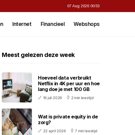
07 Aug 2026 00:53
en
Internet
Financieel
Webshops
Meest gelezen deze week
Hoeveel data verbruikt
Netflix in 4K per uur en hoe
lang doe je met 100 GB
19 juli 2026
2 min leestijd
Wat is private equity in de
zorg?
22 april 2026
7 min leestijd