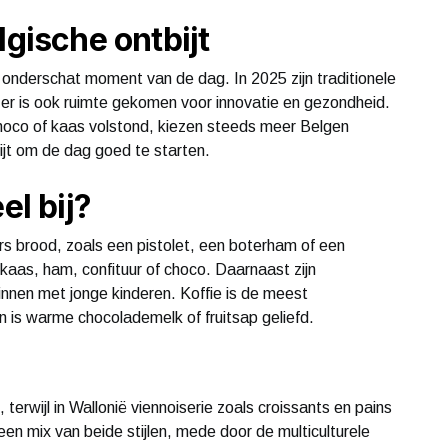
lgische ontbijt
ak onderschat moment van de dag. In 2025 zijn traditionele
er is ook ruimte gekomen voor innovatie en gezondheid.
oco of kaas volstond, kiezen steeds meer Belgen
jt om de dag goed te starten.
el bij?
vers brood, zoals een pistolet, een boterham of een
aas, ham, confituur of choco. Daarnaast zijn
zinnen met jonge kinderen. Koffie is de meest
n is warme chocolademelk of fruitsap geliefd.
erwijl in Wallonië viennoiserie zoals croissants en pains
 een mix van beide stijlen, mede door de multiculturele