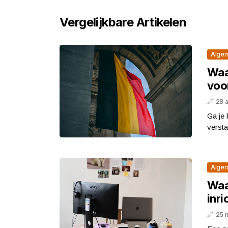
Vergelijkbare Artikelen
Alge
Waa
voor
28 a
Ga je 
versta
Alge
Waa
inr
25 