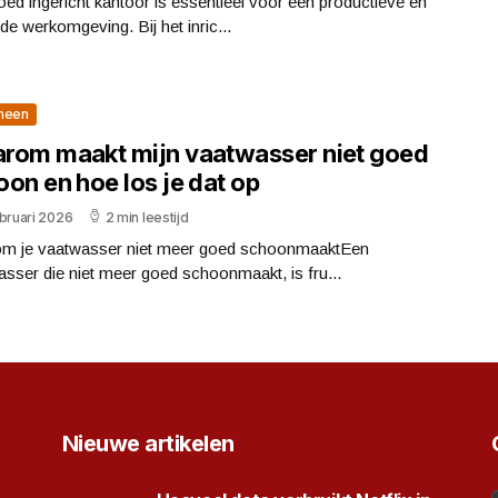
ed ingericht kantoor is essentieel voor een productieve en
e werkomgeving. Bij het inric...
meen
rom maakt mijn vaatwasser niet goed
on en hoe los je dat op
bruari 2026
2 min leestijd
m je vaatwasser niet meer goed schoonmaaktEen
sser die niet meer goed schoonmaakt, is fru...
Nieuwe artikelen