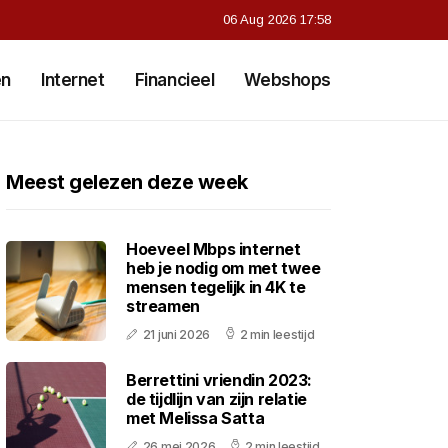
06 Aug 2026 17:58
en
Internet
Financieel
Webshops
Meest gelezen deze week
Hoeveel Mbps internet
heb je nodig om met twee
mensen tegelijk in 4K te
streamen
21 juni 2026
2 min leestijd
Berrettini vriendin 2023:
de tijdlijn van zijn relatie
met Melissa Satta
26 mei 2026
2 min leestijd