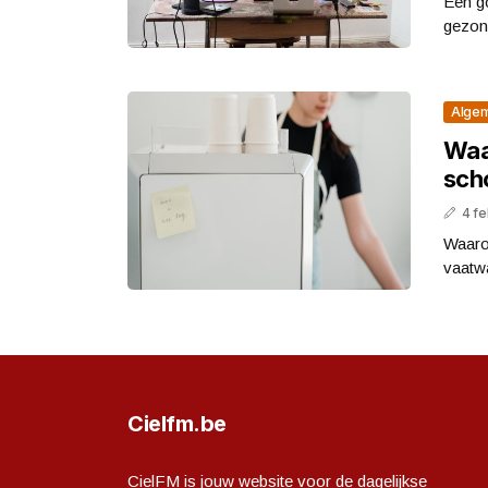
Een go
gezond
Alge
Waa
scho
4 fe
Waaro
vaatwa
Cielfm.be
CielFM is jouw website voor de dagelijkse