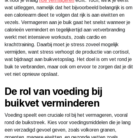
Ik hoor je vraag
hoe vermageren
echt. Toch, wil ik je eerst
wat uitleggen, namelijk dat het bijvoorbeeld belangrijk is om
een caloriearm dieet te volgen dat rijk is aan eiwitten en
vezels. Vermageren aan je buik gaat het snelst wanneer je
calorieën vermindert en tegelijkertijd aan vetverbranding
werkt met intensieve workouts, zoals cardio en
krachttraining. Daarbij moet je stress zoveel mogelijk
vermijden, want stress verhoogt de productie van cortisol,
wat bijdraagt aan buikvetopslag. Het doel is om vet rond je
buik te verbranden, maar ook om ervoor te zorgen dat je dit
vet niet opnieuw opslaat.
De rol van voeding bij
buikvet verminderen
Voeding speelt een cruciale rol bij het vermageren, vooral
rond de buikstreek. Kies voor voedingsmiddelen die je lang
een verzadigd gevoel geven, zoals volkoren granen,
groenten, magere eiwitten, en gezonde vetten zoals