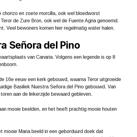
de chorizo en zoete morcilla, ook wel bloedworst
je Teror de Zure Bron, ook wel de Fuente Agria genoemd.
mt. Veel bewoners komen hier regelmatig water halen.
ra Señora del Pino
evaartsplaats van Canaria. Volgens een legende is op 8
nenboom.
n de 16e eeuw een kerk gebouwd, waarna Teror uitgroeide
huidige Basiliek Nuestra Señora del Pino gebouwd. Van
 toren aan de linkerzijde bewaard gebleven.
taan mooie beelden, en het heeft prachtig mooie houten
het mooie Maria beeld in een geborduurd doek dat