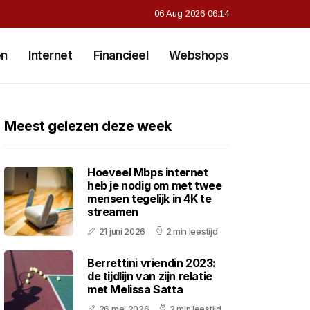
06 Aug 2026 06:14
en
Internet
Financieel
Webshops
Meest gelezen deze week
Hoeveel Mbps internet
heb je nodig om met twee
mensen tegelijk in 4K te
streamen
21 juni 2026
2 min leestijd
Berrettini vriendin 2023:
de tijdlijn van zijn relatie
met Melissa Satta
26 mei 2026
2 min leestijd