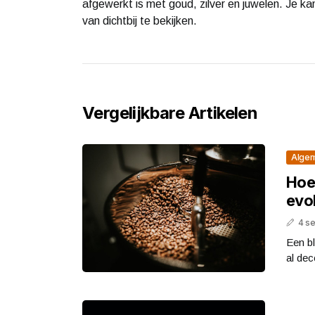
afgewerkt is met goud, zilver en juwelen. Je 
van dichtbij te bekijken.
Vergelijkbare Artikelen
Alge
Hoe
evo
4 s
Een bl
al dec