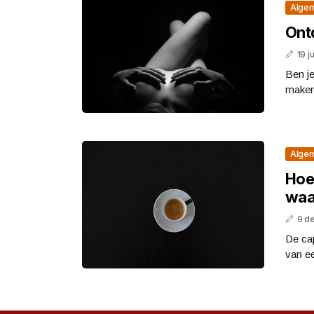
Alge
Ont
19 j
Ben je
maken?
Alge
Hoe
waar
9 d
De ca
van ee