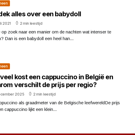
meen
dek alles over een babydoll
uli 2021
2 min leestijd
 op zoek naar een manier om de nachten wat intenser te
 Dan is een babydoll een heel han...
meen
veel kost een cappuccino in België en
om verschilt de prijs per regio?
ecember 2025
2 min leestijd
ppuccino als graadmeter van de Belgische leefwereldDe prijs
n cappuccino lijkt een klein...