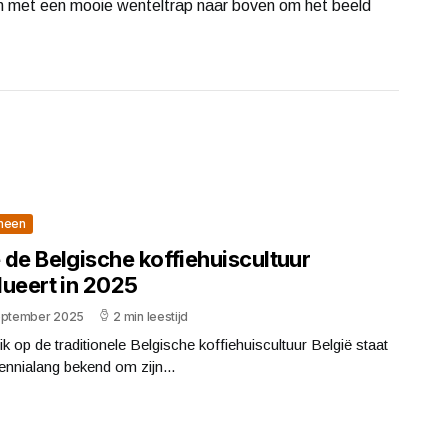
kan met een mooie wenteltrap naar boven om het beeld
meen
 de Belgische koffiehuiscultuur
lueert in 2025
eptember 2025
2 min leestijd
ik op de traditionele Belgische koffiehuiscultuur België staat
ennialang bekend om zijn...