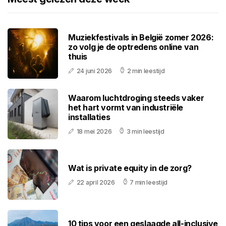
Muziekfestivals in België zomer 2026:
zo volg je de optredens online van
thuis
24 juni 2026
2 min leestijd
Waarom luchtdroging steeds vaker
het hart vormt van industriële
installaties
18 mei 2026
3 min leestijd
Wat is private equity in de zorg?
22 april 2026
7 min leestijd
10 tips voor een geslaagde all-inclusive