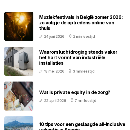
Muziekfestivals in België zomer 2026:
zo volg je de optredens online van
thuis
24 juni 2026
2 min leestijd
Waarom luchtdroging steeds vaker
het hart vormt van industriële
installaties
18 mei 2026
3 min leestijd
Wat is private equity in de zorg?
22 april 2026
7 min leestijd
10 tips voor een geslaagde all-inclusive
vakantie in Spanje