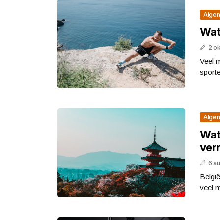
Alge
Wat
2 o
Veel 
sporte
Alge
Wat 
ver
6 a
België
veel 