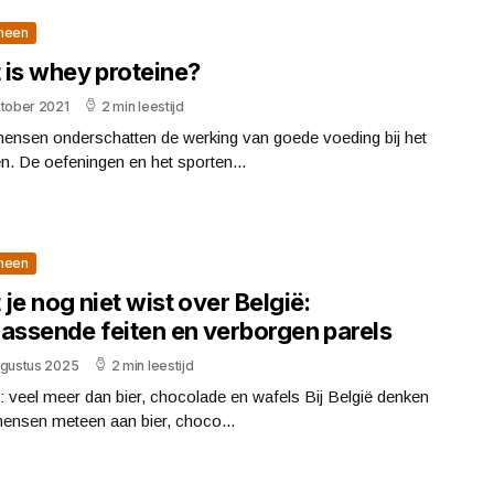
meen
 is whey proteine?
ktober 2021
2 min leestijd
mensen onderschatten de werking van goede voeding bij het
n. De oefeningen en het sporten...
meen
je nog niet wist over België:
rassende feiten en verborgen parels
ugustus 2025
2 min leestijd
: veel meer dan bier, chocolade en wafels Bij België denken
mensen meteen aan bier, choco...