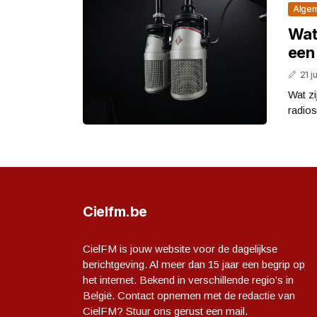
Alge
Wat 
een
21 j
Wat z
radios
Cielfm.be
CielFM is jouw website voor de dagelijkse
berichtgeving. Al meer dan 15 jaar een begrip op
het internet. Bekend in verschillende regio’s in
België. Contact opnemen met de redactie van
CielFM? Stuur ons gerust een mail.