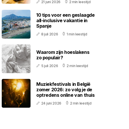
21 juni 2026
2 min leestijd
10 tips voor een geslaagde
all-inclusive vakantie in
Spanje
8 juli 2026
1 min leestijd
Waarom zijn hoeslakens
zo populair?
5 juli 2026
2 min leestijd
Muziekfestivals in België
zomer 2026: zo volg je de
optredens online van thuis
24 juni 2026
2 min leestijd