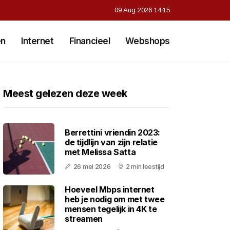
09 Aug 2026 14:15
en
Internet
Financieel
Webshops
Meest gelezen deze week
Berrettini vriendin 2023:
de tijdlijn van zijn relatie
met Melissa Satta
26 mei 2026
2 min leestijd
Hoeveel Mbps internet
heb je nodig om met twee
mensen tegelijk in 4K te
streamen