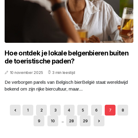
Hoe ontdek je lokale belgenbieren buiten
de toeristische paden?
10 november 2025
3 min leestijd
De verborgen parels van Belgisch bierBelgië staat wereldwijd
bekend om zijn rijke biercultuur, maar...
1
2
3
4
5
6
7
8
9
10
...
28
29