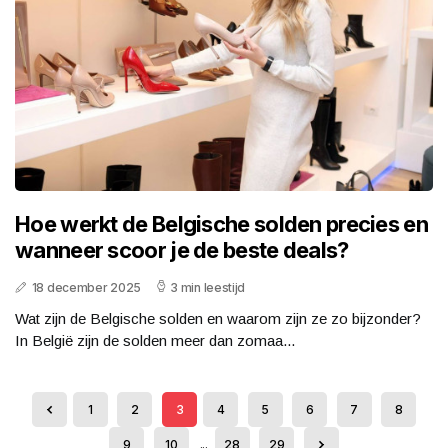
Hoe werkt de Belgische solden precies en
wanneer scoor je de beste deals?
18 december 2025
3 min leestijd
Wat zijn de Belgische solden en waarom zijn ze zo bijzonder?
In België zijn de solden meer dan zomaa...
1
2
3
4
5
6
7
8
9
10
...
28
29