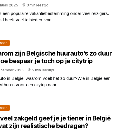
anuari 2025
3 min leestijd
 is een populaire vakantiebestemming onder veel reizigers.
nd heeft veel te bieden, van...
meen
rom zijn Belgische huurauto’s zo duur
oe bespaar je toch op je citytrip
ecember 2025
2 min leestijd
to in België: waarom voelt het zo duur?Wie in België een
il huren voor een citytrip naar...
meen
eel zakgeld geef je je tiener in België
at zijn realistische bedragen?