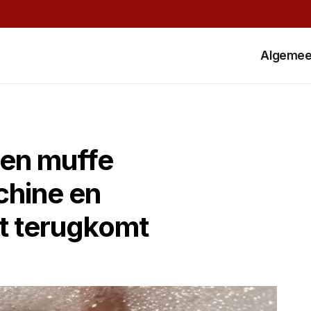
Algeme
een muffe
chine en
t terugkomt