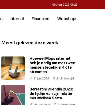
06 Aug 2026 06:23
en
Internet
Financieel
Webshops
Meest gelezen deze week
Hoeveel Mbps internet
heb je nodig om met twee
mensen tegelijk in 4K te
streamen
21 juni 2026
2 min leestijd
Berrettini vriendin 2023:
de tijdlijn van zijn relatie
met Melissa Satta
26 mei 2026
2 min leestijd