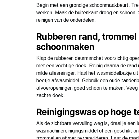
Begin met een grondige schoonmaakbeurt. Trek e
werken. Maak de buitenkant droog en schoon, zo
reinigen van de onderdelen.
Rubberen rand, trommel
schoonmaken
Klap de rubberen deurmanchet voorzichtig open
met een vochtige doek. Reinig daarna de rand
milde allesreiniger. Haal het wasmiddelbakje u
beetje afwasmiddel. Gebruik een oude tandenb
afvoeropeningen goed schoon te maken. Veeg t
zachte doek.
Reinigingswas op hoge 
Als de zichtbare vervuiling weg is, draai je e
wasmachinereinigingsmiddel of een geschikt ontk
trommel en afvoer te verwijderen. Laat de ma