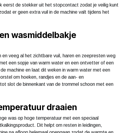
erst de stekker uit het stopcontact zodat je veilig kunt
dat er geen extra vuil in de machine valt tijdens het
 en wasmiddelbakje
 en veeg al het zichtbare vuil, haren en zeepresten weg
 met een sopje van warm water en een ontvetter of een
it de machine en laat dit weken in warm water met een
orstel om hoeken, randjes en de aan- en
ot slot de binnenkant van de trommel schoon met een
temperatuur draaien
en lege was op hoge temperatuur met een speciaal
alkingsproduct. Dit helpt om resten in leidingen,
chine na afloop helemaal opengaan zodat de warmte en