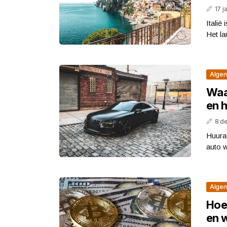
17 j
Italië
Het la
Alge
Waa
en h
8 d
Huurau
auto w
Alge
Hoev
en w