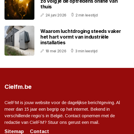
zo volg je de optredens online van
thuis
24 juni 2026
2 min leestijd
Waarom luchtdroging steeds vaker
het hart vormt van industriële
installaties
18 mei 2026
3 min leestijd
Cielfm.be
CielFM is jouw website voor de dagelijkse berichtgeving. Al
meer dan 15 jaar een begrip op het internet. Bekend in
verschillende regio’s in België. Contact opnemen met de
redactie van CielFM? Stuur ons gerust een mail.
Sitemap
Contact