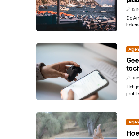
15 
De Ama
bekend
Alge
Gee
toc
31 
Heb j
proble
Alge
Hoe