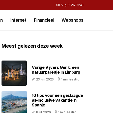
08 Aug 2026 01:43
en
Internet
Financieel
Webshops
Meest gelezen deze week
Vurige Vijvers Genk: een
natuurpareltje in Limburg
23 juni 2026
1 min leestijd
10 tips voor een geslaagde
all-inclusive vakantie in
Spanje
8 juli 2026
1 min leestijd