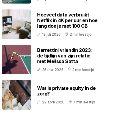
Hoeveel data verbruikt
Netflix in 4K per uur en hoe
lang doe je met 100 GB
19 juli 2026
2 min leestijd
Berrettini vriendin 2023:
de tijdlijn van zijn relatie
met Melissa Satta
26 mei 2026
2 min leestijd
Wat is private equity in de
zorg?
22 april 2026
7 min leestijd