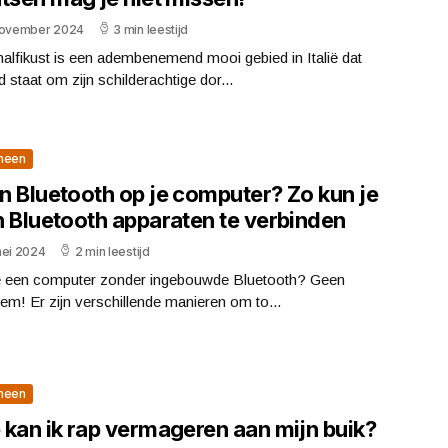
november 2024
3 min leestijd
lfikust is een adembenemend mooi gebied in Italië dat
 staat om zijn schilderachtige dor...
meen
n Bluetooth op je computer? Zo kun je
h Bluetooth apparaten te verbinden
mei 2024
2 min leestijd
e een computer zonder ingebouwde Bluetooth? Geen
em! Er zijn verschillende manieren om to...
meen
 kan ik rap vermageren aan mijn buik?