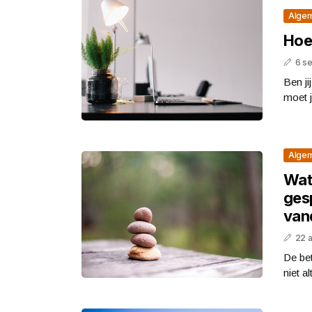
Alge
Hoe 
6 s
Ben ji
moet j
Alge
Wat 
ges
van
22 
De be
niet a