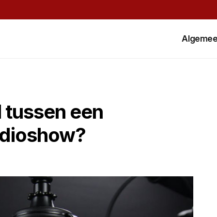
Algeme
l tussen een
adioshow?