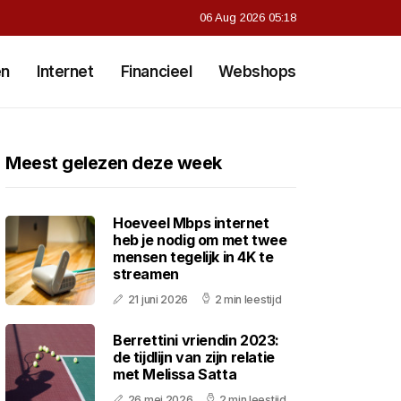
06 Aug 2026 05:18
en
Internet
Financieel
Webshops
Meest gelezen deze week
Hoeveel Mbps internet
heb je nodig om met twee
mensen tegelijk in 4K te
streamen
21 juni 2026
2 min leestijd
Berrettini vriendin 2023:
de tijdlijn van zijn relatie
met Melissa Satta
26 mei 2026
2 min leestijd