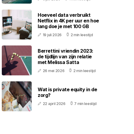
Hoeveel data verbruikt
Netflix in 4K per uur en hoe
lang doe je met 100 GB
19 juli 2026
2 min leestijd
Berrettini vriendin 2023:
de tijdlijn van zijn relatie
met Melissa Satta
26 mei 2026
2 min leestijd
Wat is private equity in de
zorg?
22 april 2026
7 min leestijd