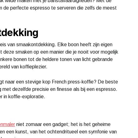
ndruk wilde maken met je baristavaardigheden? Met de
om de perfecte espresso te serveren die zelfs de meest
tdekking
eis van smaakontdekking. Elke boon heeft zijn eigen
t deze smaken op een manier die je nooit voor mogelijk
nkere bonen tot de heldere tonen van licht gebrande
reld van koffieplezier.
ngt naar een stevige kop French press-koffie? De beste
 met dezelfde precisie en finesse als bij een espresso.
 in koffie-exploratie.
enmaler
niet zomaar een gadget; het is het geheime
en een kunst, van het ochtendritueel een symfonie van