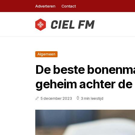
Adverteren
Contact
Algemeen
De beste bonenma
geheim achter de 
5 december 2023
3 min leestijd