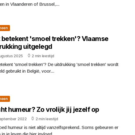
en in Vlaanderen of Brussel,...
meen
 betekent 'smoel trekken'? Vlaamse
rukking uitgelegd
augustus 2025
2 min leestijd
tekent 'smoel trekken'? De uitdrukking 'smoel trekken' wordt
ld gebruikt in België, voor...
meen
ht humeur? Zo vrolijk jij jezelf op
september 2022
2 min leestijd
ed humeur is niet altijd vanzelfsprekend. Soms gebeuren er
 in je leven die hier invloed...