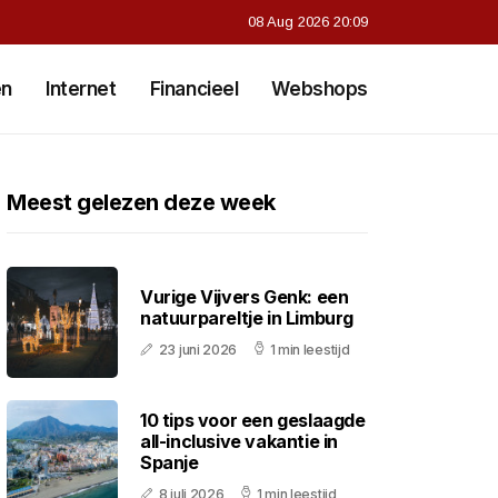
08 Aug 2026 20:09
en
Internet
Financieel
Webshops
Meest gelezen deze week
Vurige Vijvers Genk: een
natuurpareltje in Limburg
23 juni 2026
1 min leestijd
10 tips voor een geslaagde
all-inclusive vakantie in
Spanje
8 juli 2026
1 min leestijd