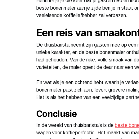
Herinner je je die keer dat je gasten had en i
beste bonenmaler aan je zijde ben je in staat 
veeleisende koffieliefhebber zal verbazen.
Een reis van smaakon
De thuisbarista neemt zijn gasten mee op een r
unieke karakter, en de beste bonenmaler onthul
had gehouden. Van de rijke, volle smaak van do
variëteiten, de maler opent de deur naar een we
En wat als je een ochtend hebt waarin je verla
bonenmaler past zich aan, levert grovere maling
Het is als het hebben van een veelzijdige partner
Conclusie
In de wereld van thuisbarista's is de
beste bon
wapen voor koffieperfectie. Het maakt van mal