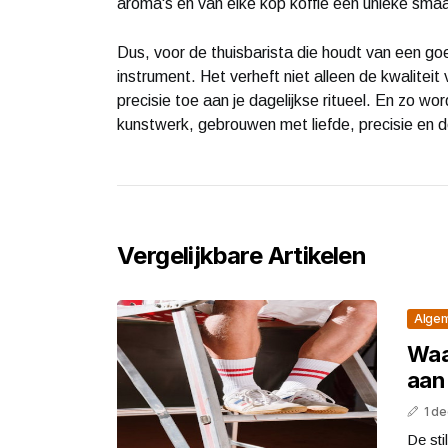
aroma's en van elke kop koffie een unieke sma
Dus, voor de thuisbarista die houdt van een g
instrument. Het verheft niet alleen de kwaliteit
precisie toe aan je dagelijkse ritueel. En zo wo
kunstwerk, gebrouwen met liefde, precisie en 
Vergelijkbare Artikelen
Alge
Waa
aan 
1 d
De sti