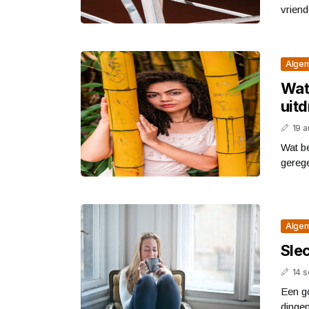
vriend
Alge
Wat
uitd
19 
Wat be
gerege
Alge
Slec
14 
Een go
dingen