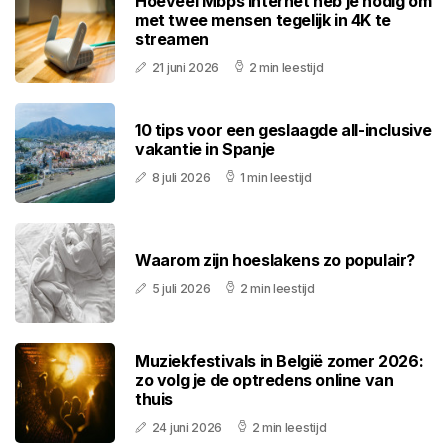
Hoeveel Mbps internet heb je nodig om
met twee mensen tegelijk in 4K te
streamen
21 juni 2026
2 min leestijd
10 tips voor een geslaagde all-inclusive
vakantie in Spanje
8 juli 2026
1 min leestijd
Waarom zijn hoeslakens zo populair?
5 juli 2026
2 min leestijd
Muziekfestivals in België zomer 2026:
zo volg je de optredens online van
thuis
24 juni 2026
2 min leestijd